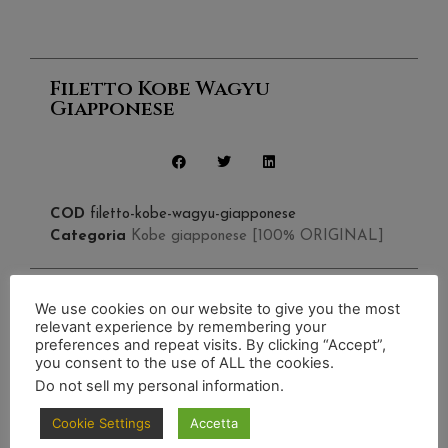
Filetto Kobe Wagyu
Giapponese
COD
filetto-kobe-wagyu-giapponese
Categoria
Kobe giapponese [100% ORIGINAL]
We use cookies on our website to give you the most
relevant experience by remembering your
preferences and repeat visits. By clicking “Accept”,
Scopri anche
you consent to the use of ALL the cookies.
Do not sell my personal information
.
Cookie Settings
Accetta