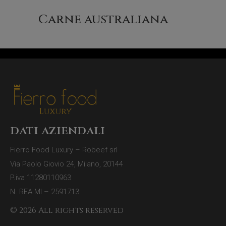
Carne australiana
(6)
dati aziendali
Fierro Food Luxury – Robeef srl
Via Paolo Giovio 24, Milano, 20144
P.iva 11280110963
N. REA MI – 2591713
© 2026 All rights reserved