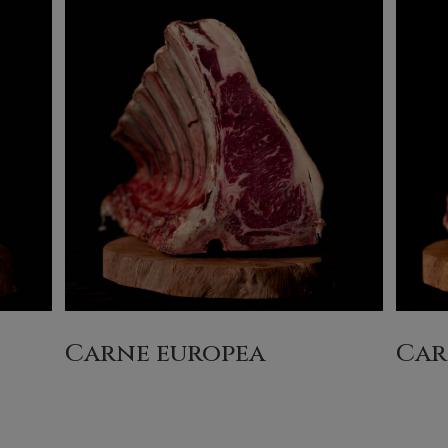
Carne europea
(13)
Car