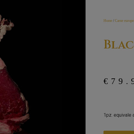
Home
/
Carne europe
Blac
€
79.
1pz. equivale 