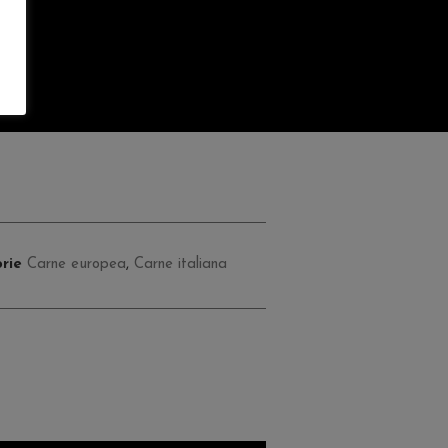
rie
Carne europea
,
Carne italiana