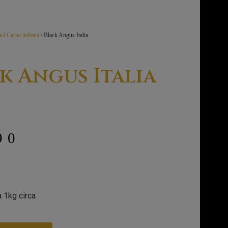
a
/
Carne italiana
/ Black Angus Italia
k Angus Italia
90
a 1kg circa