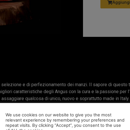
Aggiungi
i selezione e di perfezionamento dei manzi. Il sapore di questo t
gliori caratteristiche degli Angus con la cura e la passione per l
e assaggiare qualcosa di unico, nuovo e soprattutto made in Italy.
agli,
sfoglia il nostro blog!
We use cookies on our website to give you the most
relevant experience by remembering your preferences and
repeat visits. By clicking “Accept”, you consent to the use