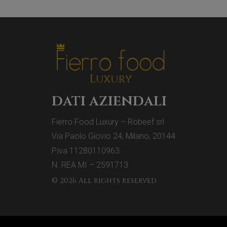
dati aziendali
Fierro Food Luxury – Robeef srl
Via Paolo Giovio 24, Milano, 20144
P.iva 11280110963
N. REA MI – 2591713
© 2026 All rights reserved