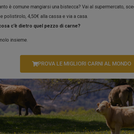
nto è comune mangiarsi una bistecca? Vai al supermercato, scegl
 e polistirolo, 4,50€ alla cassa e via a casa.
cosa c’è dietro quel pezzo di carne?
molo insieme.
PROVA LE MIGLIORI CARNI AL MONDO