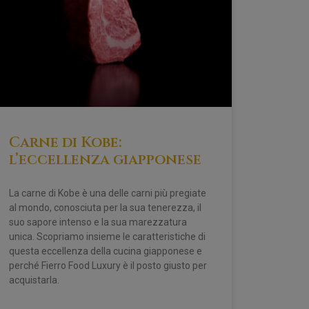
Carne di Kobe:
l’eccellenza giapponese
La carne di Kobe è una delle carni più pregiate
al mondo, conosciuta per la sua tenerezza, il
suo sapore intenso e la sua marezzatura
unica. Scopriamo insieme le caratteristiche di
questa eccellenza della cucina giapponese e
perché Fierro Food Luxury è il posto giusto per
acquistarla.