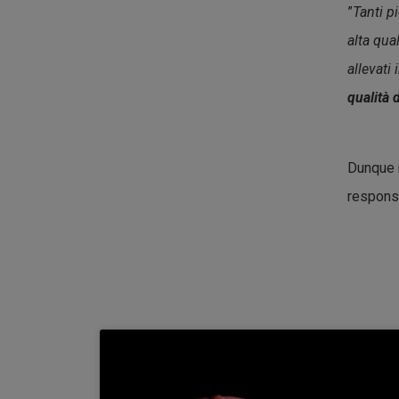
”
Tanti p
alta qua
allevati
qualità 
Dunque n
respons