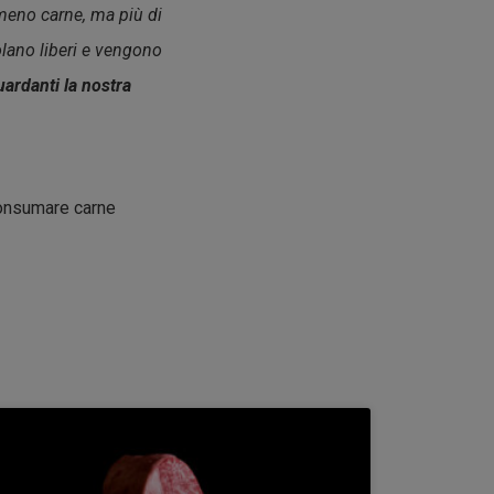
meno carne, ma più di
olano liberi e vengono
uardanti la nostra
consumare carne