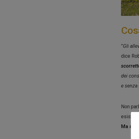
Cosa
”
Gli all
dice Rob
scorrett
dei con
e senza g
Non parl
esiston
Ma allo