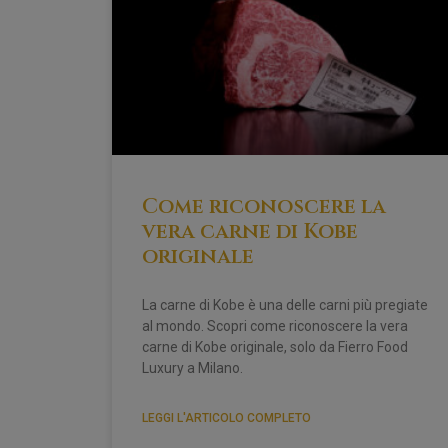
Come riconoscere la
vera carne di Kobe
originale
La carne di Kobe è una delle carni più pregiate
al mondo. Scopri come riconoscere la vera
carne di Kobe originale, solo da Fierro Food
Luxury a Milano.
LEGGI L'ARTICOLO COMPLETO