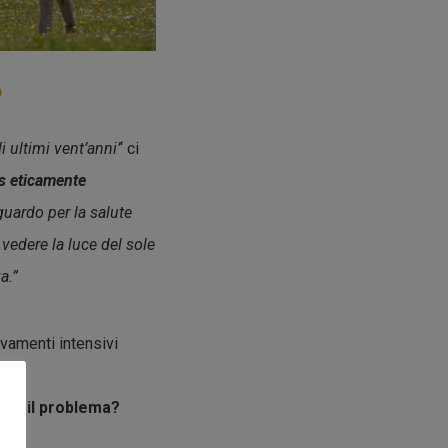
?
 ultimi vent’anni’
‘ ci
s eticamente
iguardo per la salute
vedere la luce del sole
a.”
evamenti intensivi
ai.
are il problema?