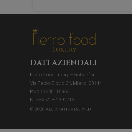
dati aziendali
Fierro Food Luxury – Robeef srl
Via Paolo Giovio 24, Milano, 20144
P.iva 11280110963
N. REA MI – 2591713
© 2026 All rights reserved