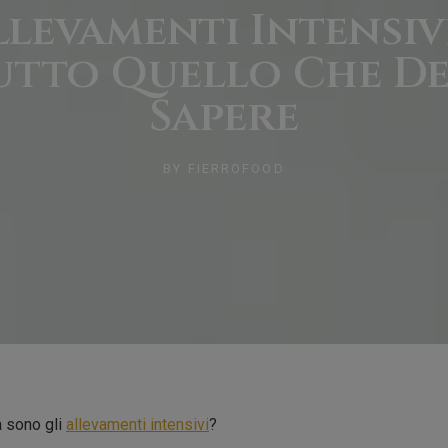
llevamenti Intensivi
utto Quello Che De
Sapere
BY
FIERROFOOD
a sono gli
allevamenti intensivi
?