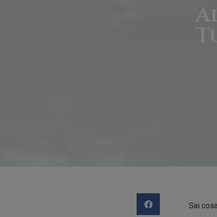
A
T
Sai cos